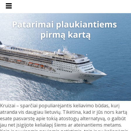
Kruizai – sparčiai populiarėjantis keliavimo būdas, kurį
atranda vis daugiau lietuvių. Tikėtina, kad ir jūs nors kartą
esate pasvarstę apie tokią atostogų alternatyvą, o galbūt
jau net įsigijote kelialapį šiems ar ateinantiems metams.