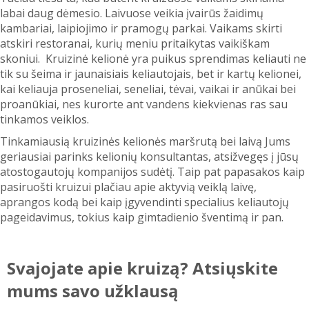
labai daug dėmesio. Laivuose veikia įvairūs žaidimų
kambariai, laipiojimo ir pramogų parkai. Vaikams skirti
atskiri restoranai, kurių meniu pritaikytas vaikiškam
skoniui. Kruizinė kelionė yra puikus sprendimas keliauti ne
tik su šeima ir jaunaisiais keliautojais, bet ir kartų kelionei,
kai keliauja proseneliai, seneliai, tėvai, vaikai ir anūkai bei
proanūkiai, nes kurorte ant vandens kiekvienas ras sau
tinkamos veiklos.
Tinkamiausią kruizinės kelionės maršrutą bei laivą Jums
geriausiai parinks kelionių konsultantas, atsižvegęs į jūsų
atostogautojų kompanijos sudėtį. Taip pat papasakos kaip
pasiruošti kruizui plačiau apie aktyvią veiklą laivę,
aprangos kodą bei kaip įgyvendinti specialius keliautojų
pageidavimus, tokius kaip gimtadienio šventimą ir pan.
Svajojate apie kruizą? Atsiųskite
mums savo užklausą