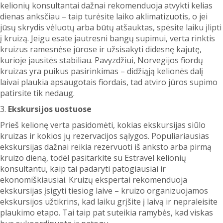
kelionių konsultantai dažnai rekomenduoja atvykti kelias
dienas anksčiau – taip turėsite laiko aklimatizuotis, o jei
jūsų skrydis vėluotų arba būtų atšauktas, spėsite laiku įlipti
į kruizą. Jeigu esate jautresni bangų supimui, verta rinktis
kruizus ramesnėse jūrose ir užsisakyti didesnę kajutę,
kurioje jausitės stabiliau. Pavyzdžiui, Norvegijos fiordų
kruizas yra puikus pasirinkimas – didžiąją kelionės dalį
laivai plaukia apsaugotais fiordais, tad atviro jūros supimo
patirsite tik nedaug.
3.
Ekskursijos uostuose
Prieš kelionę verta pasidomėti, kokias ekskursijas siūlo
kruizas ir kokios jų rezervacijos sąlygos. Populiariausias
ekskursijas dažnai reikia rezervuoti iš anksto arba pirmą
kruizo dieną, todėl pasitarkite su Estravel kelionių
konsultantu, kaip tai padaryti patogiausiai ir
ekonomiškiausiai. Kruizų ekspertai rekomenduoja
ekskursijas įsigyti tiesiog laive – kruizo organizuojamos
ekskursijos užtikrins, kad laiku grįšite į laivą ir nepraleisite
plaukimo etapo. Tai taip pat suteikia ramybės, kad viskas