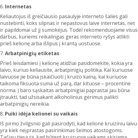
6.
Internetas
Keliautojus iš greičiausio pasaulyje interneto šalies gali
nustebinti, koks silpnas ir nepastovus laive internetas, net
ir papildomai už jį sumokėjus. Todėl rekomenduojame visus
darbus, kuriems reikalingas geras interneto ryšys atlikti
prieš kelionę arba išlipus į krantą uostuose.
7.
Arbatpinigių etiketas
Prieš leisdamiesi į kelionę atidžiai pasidomėkite, kokia yra
laivo, kuriuo keliausite, arbatpinigių politika. Kai kuriuose
laivuose jie būna įskaičiuoti į kruizo kainą, kai kuriuose
taikoma fiksuota suma už parą, dar kituose – procentinė
norma. Į baro sąskaitas arbatpinigiai paprastai jau būna
įtraukti, tad užsisakant alkoholinius gėrimus palikti
arbatpinigių nereikia.
8.
Puiki idėja kelionei su vaikais
Iš pirmo žvilgsnio gali pasirodyti, kad kelionė kruiziniu laivu
yra kiek neįprastas pasirinkimas šeimos atostogoms.
Tačiau tiesa ta, kad būtent kruizuose vaikams skiriama