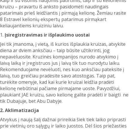
Kaip ir su visomis naujomis patirtimis, taip ir su kelionėmis
kruizu – pravartu iš anksto pasidomėti naudingais
patarimais prieš leidžiantis į pirmąją kelionę. Žemiau rasite
8 Estravel kelionių ekspertų patarimus pirmąkart
keliaujantiems kruiziniu laivu.
1.
Įsiregistravimas ir išplaukimo uostai
Jei tik įmanoma, į vietą, iš kurios išplaukia kruizas, atvykite
diena ar dviem anksčiau – taip būsite užtikrinti, jog
nepavėluosite. Kruzinės kompanijos nurodo atvykimo į
laivą laiką ir įregistruos jus į laivą tik tuo nurodytu laiku.
Rekomenduojame nevėluoti, nes kuo anksčiau pateksite į
laivą, tuo greičiau pradėsite savo atostogas. Taip pat,
turėkite omenyje, kad kai kurie kruizai leidžia pradėti
kelionę nebūtinai pačiame pirmajame uoste. Pavyzdžiui,
plaukiant JAE kruizu, savo kelionę galite pradėti ir baigti ne
tik Dubajuje, bet Abu Dabyje.
2. Aklimatizacija
Atvykus į naują šalį dažnai prireikia šiek tiek laiko priprasti
prie vietinių oro sąlygų ir laiko juostos. Dėl šios priežasties