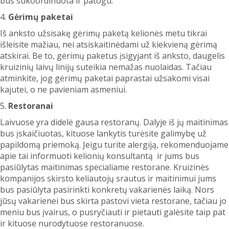
bus sukoordinuota ir patogu.
4.
Gėrimų paketai
Iš anksto užsisakę gėrimų paketą kelionės metu tikrai
išleisite mažiau, nei atsiskaitinėdami už kiekvieną gėrimą
atskirai. Be to, gėrimų paketus įsigyjant iš anksto, daugelis
kruizinių laivų linijų suteikia nemažas nuolaidas. Tačiau
atminkite, jog gėrimų paketai paprastai užsakomi visai
kajutei, o ne pavieniam asmeniui.
5.
Restoranai
Laivuose yra didelė gausa restoranų. Dalyje iš jų maitinimas
bus įskaičiuotas, kituose lankytis turėsite galimybę už
papildomą priemoką. Jeigu turite alergiją, rekomenduojame
apie tai informuoti kelionių konsultantą ir jums bus
pasiūlytas maitinimas specialiame restorane. Kruizinės
kompanijos skirsto keliautojų srautus ir maitinimui jums
bus pasiūlyta pasirinkti konkretų vakarienės laiką. Nors
jūsų vakarienei bus skirta pastovi vieta restorane, tačiau jo
meniu bus įvairus, o pusryčiauti ir pietauti galėsite taip pat
ir kituose nurodytuose restoranuose.