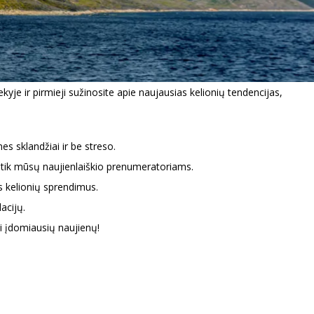
yje ir pirmieji sužinosite apie naujausias kelionių tendencijas,
s sklandžiai ir be streso.
i tik mūsų naujienlaiškio prenumeratoriams.
us kelionių sprendimus.
acijų.
ei įdomiausių naujienų!