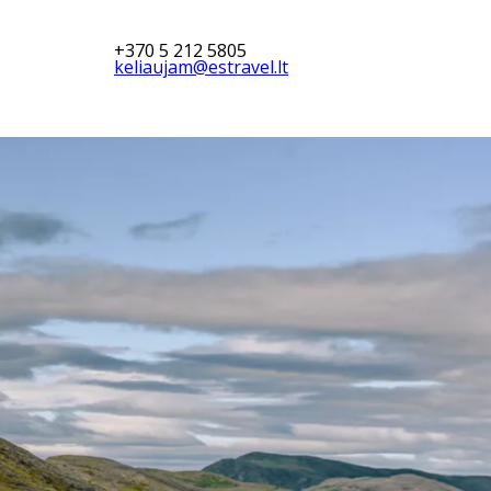
+370 5 212 5805
keliaujam@estravel.lt