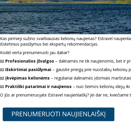
Kas pirmieji sužino svarbiausias kelionių naujienas? Estravel naujienla
išskirtinius pasiūlymus bei ekspertų rekomendacijas.
Kodėl verta prenumeruoti jau dabar?
📧
Profesionalios įžvalgos
– dalinamės ne tik naujienomis, bet ir pr
📧
Išskirtiniai pasiūlymai
– gausite prieigą prie nuostabių kelionių
📧
Įkvėpimas kelionėms
– reguliariai dalinamės įdomiais maršrutais
📧
Praktiški patarimai ir naujienos
– nuo šeimos kelionių idėjų iki
O Jūs ar prenumeruojate Estravel naujienlaiškį? Jei dar ne, kviečiame t