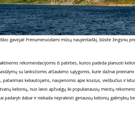
iškio gavėjai! Prenumeruodami mūsų naujienlaiškį, būsite žingsniu priek
aktinėmis rekomendacijomis iš patirties, kurios padeda planuoti kelione
 pasiūlymų su lanksčiomis atšaukimo sąlygomis, kurie dažnai prieinam
, patarimais keliautojams, naujienomis apie kruizus, viešbučius ir kit
 tvarių kelionių, nuo laivo apžvalgų iki populiariausių miestų rekomend
ai padaryti dabar ir niekada nepraleisti geriausių kelionių galimybių b