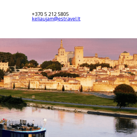
+370 5 212 5805
keliaujam@estravel.lt