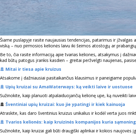
Šiame puslapyje rasite naujausias tendencijas, patarimus ir įžvalgas ap
viską – nuo pirmosios kelionės laivu iki šeimos atostogų ar prabangių 
Be to, čia rasite informaciją apie tvarias keliones, atsakymus į dažniau
kad būtų patogus įrankis kasdien – greitai peržvelgti naujienas, pasise
🚢
Mitai ir tiesa apie kruizus
Atsakome į dažniausiai pasitaikančius klausimus ir paneigiame populia
🚢 Upių kruizai su AmaWaterways: ką veikti laive ir uostuose
Sužinokite, kaip planuoti atpalaiduojančią kelionę upe, ką nuveikti laiv
🚢
Šventiniai upių kruizai: kuo jie ypatingi ir kiek kainuoja
Atraskite, kas daro šventinius kruizus unikalius ir kodėl verta juos rinkt
🚢
Tvarios kelionės: kaip kruizinės kompanijos kuria sąmoningą
Sužinokite, kaip kruizai gali būti draugiški aplinkai ir kokios naujovė