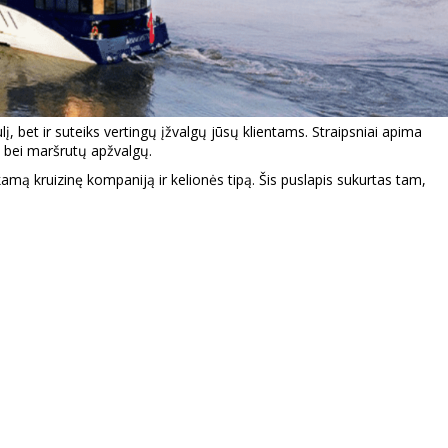
į, bet ir suteiks vertingų įžvalgų jūsų klientams. Straipsniai apima
ų bei maršrutų apžvalgų.
nkamą kruizinę kompaniją ir kelionės tipą. Šis puslapis sukurtas tam,