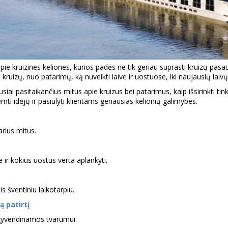
ie kruizines keliones, kurios padės ne tik geriau suprasti kruizų pasaul
kruizų, nuo patarimų, ką nuveikti laive ir uostuose, iki naujausių laiv
siai pasitaikančius mitus apie kruizus bei patarimus, kaip išsirinkti ti
mti idėjų ir pasiūlyti klientams geriausias kelionių galimybes.
rius mitus.
e ir kokius uostus verta aplankyti.
is šventiniu laikotarpiu.
 patirtį
s įgyvendinamos tvarumui.