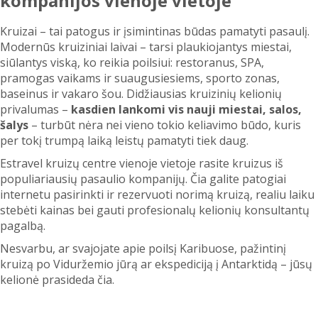
kompanijos vienoje vietoje
Kruizai – tai patogus ir įsimintinas būdas pamatyti pasaulį.
Modernūs kruiziniai laivai – tarsi plaukiojantys miestai,
siūlantys viską, ko reikia poilsiui: restoranus, SPA,
pramogas vaikams ir suaugusiesiems, sporto zonas,
baseinus ir vakaro šou. Didžiausias kruizinių kelionių
privalumas –
kasdien lankomi vis nauji miestai, salos,
šalys
– turbūt nėra nei vieno tokio keliavimo būdo, kuris
per tokį trumpą laiką leistų pamatyti tiek daug.
Estravel kruizų centre vienoje vietoje rasite kruizus iš
populiariausių pasaulio kompanijų. Čia galite patogiai
internetu pasirinkti ir rezervuoti norimą kruizą, realiu laiku
stebėti kainas bei gauti profesionalų kelionių konsultantų
pagalbą.
Nesvarbu, ar svajojate apie poilsį Karibuose, pažintinį
kruizą po Viduržemio jūrą ar ekspediciją į Antarktidą – jūsų
kelionė prasideda čia.