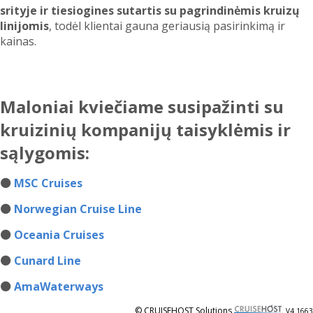
srityje ir tiesiogines sutartis su pagrindinėmis kruizų
linijomis
, todėl klientai gauna geriausią pasirinkimą ir
kainas.
Maloniai kviečiame susipažinti su
kruizinių kompanijų taisyklėmis ir
sąlygomis:
⚫
MSC Cruises
⚫
Norwegian Cruise Line
⚫
Oceania Cruises
⚫
Cunard Line
⚫
AmaWaterways
© CRUISEHOST Solutions
V4.1663