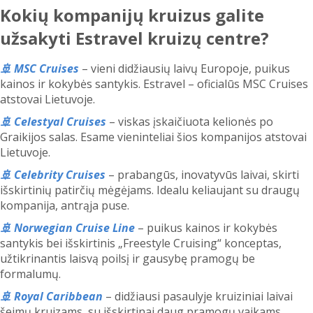
Kokių kompanijų kruizus galite
užsakyti Estravel kruizų centre?
🚢 MSC Cruises
– vieni didžiausių laivų Europoje, puikus
kainos ir kokybės santykis. Estravel – oficialūs MSC Cruises
atstovai Lietuvoje.
🚢 Celestyal Cruises
– viskas įskaičiuota kelionės po
Graikijos salas. Esame vieninteliai šios kompanijos atstovai
Lietuvoje.
🚢 Celebrity Cruises
– prabangūs, inovatyvūs laivai, skirti
išskirtinių patirčių mėgėjams. Idealu keliaujant su draugų
kompanija, antrąja puse.
🚢 Norwegian Cruise Line
– puikus kainos ir kokybės
santykis bei išskirtinis „Freestyle Cruising“ konceptas,
užtikrinantis laisvą poilsį ir gausybę pramogų be
formalumų.
🚢 Royal Caribbean
– didžiausi pasaulyje kruiziniai laivai
šeimų kruizams, su išskirtinai daug pramogų vaikams.