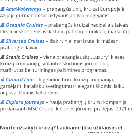
🚢 AmaWaterways
– prabangūs upių kruizai Europoje ir
Azijoje gurmanams ir aktyvaus poilsio mėgėjams.
🚢 Oceania Cruises
– prabangūs kruizai nedideliais laivais.
Idealu ieškantiems išskirtinių patirčių ir unikalių maršrutų.
🚢 Silversea Cruises
– išskirtiniai maršrutai ir mažesni
prabangūs laivai.
🚢 Scenic Cruises
– viena prabangiausių „Luxury“ klasės
kruizų kompanijų, siūlanti išskirtinius jūrų ir upių
maršrutus bei turiningas pažintines programas.
🚢 Cunard Line
– legendinė britų kruizų kompanija,
garsėjanti karališku svetingumu ir elegantiškomis, laikui
nepavaldžiomis kelionėmis.
🚢 Explora Journeys
– nauja prabangių kruizų kompanija,
priklausanti MSC Group, keliones jūromis pradėjusi 2021 m.
Norite užsakyti kruizą? Laukiame Jūsų užklausos el.