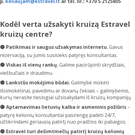
p.
keliaujam@estravel.lt
ar tel. nr.: +370 5 2125805
Kodėl verta užsakyti kruizą Estravel
kruizų centre?
⚫ Patikimas ir saugus užsakymas internetu.
Gavus
rezervaciją, su jumis susisieks patyręs konsultantas.
⚫ Viskas iš vienų rankų.
Galime pasirūpinti skrydžiais,
viešbučiais ir draudimu.
⚫ Lankstūs mokėjimo būdai.
Galimybė mokėti
išsimokėtinai, pavedimu ar dovanų čekiais – galimybėmis,
kurių nerasite tiesiogiai užsisakydami iš kruizų kompanijų.
⚫ Aptarnavimas lietuvių kalba ir asmeninis požiūris
–
patyrę kelionių konsultantai pasirengę padėti 24/7,
užtikrindami geriausią patirtį nuo pradžios iki pabaigos.
⚫ Estravel turi dešimtmečių patirtį kruizų kelionių