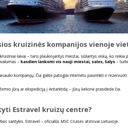
sios kruizinės kompanijos vienoje vie
ruiziniai laivai – tarsi plaukiojantys miestai, siūlantys viską, ko reik
rivalumas –
kasdien lankomi vis nauji miestai, salos, šalys
– turb
asaulio kompanijų. Čia galite patogiai internetu pasirinkti ir rezervuoti
žemio jūrą ar ekspediciją į Antarktidą – jūsų kelionė prasideda čia.
yti Estravel kruizų centre?
ybės santykis. Estravel – oficialūs MSC Cruises atstovai Lietuvoje.