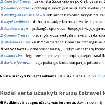
🚢 Celestyal Cruises
– viskas įskaičiuota kelionės po Graikijos salas.
🚢 Celebrity Cruises
– prabangūs, inovatyvūs laivai, skirti išskirtini
🚢 Norwegian Cruise Line
– puikus kainos ir kokybės santykis bei išs
🚢 Royal Caribbean
– didžiausi pasaulyje kruiziniai laivai šeimų krui
🚢 AmaWaterways
– prabangūs upių kruizai Europoje ir Azijoje gur
🚢 Oceania Cruises
– prabangūs kruizai nedideliais laivais. Idealu iešk
🚢 Silversea Cruises
– išskirtiniai maršrutai ir mažesni prabangūs laiva
🚢 Scenic Cruises
– viena prabangiausių „Luxury“ klasės kruizų kompani
🚢 Cunard Line
– legendinė britų kruizų kompanija, garsėjanti karališ
🚢 Explora Journeys
– nauja prabangių kruizų kompanija, priklausant
Norite užsakyti kruizą? Laukiame Jūsų užklausos el. p.
keliauj
Kodėl verta užsakyti kruizą Estravel 
⚫ Patikimas ir saugus užsakymas internetu.
Gavus rezervaciją,