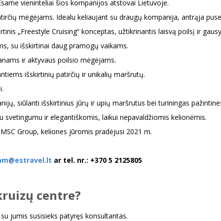
 Esame vieninteliai šios kompanijos atstovai Lietuvoje.
ų patirčių mėgėjams. Idealu keliaujant su draugų kompanija, antrąja puse
kirtinis „Freestyle Cruising“ konceptas, užtikrinantis laisvą poilsį ir
zams, su išskirtinai daug pramogų vaikams.
manams ir aktyvaus poilsio mėgėjams.
antiems išskirtinių patirčių ir unikalių maršrutų.
i.
jų, siūlanti išskirtinius jūrų ir upių maršrutus bei turiningas pažinti
ku svetingumu ir elegantiškomis, laikui nepavaldžiomis kelionėmis.
i MSC Group, keliones jūromis pradėjusi 2021 m.
am@estravel.lt
ar tel. nr.: +370 5 2125805
kruizų centre?
 su jumis susisieks patyręs konsultantas.