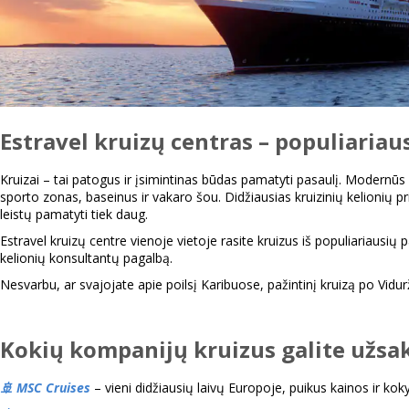
Estravel
kruizų centras – populiariau
Kruizai – tai patogus ir įsimintinas būdas pamatyti pasaulį. Modernūs k
sporto zonas, baseinus ir vakaro šou. Didžiausias kruizinių kelionių p
leistų pamatyti tiek daug.
Estravel kruizų centre vienoje vietoje rasite kruizus iš populiariausių p
kelionių konsultantų pagalbą.
Nesvarbu, ar svajojate apie poilsį Karibuose, pažintinį kruizą po Vidur
Kokių kompanijų kruizus galite užsak
🚢 MSC Cruises
– vieni didžiausių laivų Europoje, puikus kainos ir kok