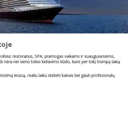
toje
ia poilsiui: restoranus, SPA, pramogas vaikams ir suaugusiesiems,
ūt nėra nei vieno tokio keliavimo būdo, kuris per tokį trumpą laiką
 norimą kruizą, realiu laiku stebėti kainas bei gauti profesionalų