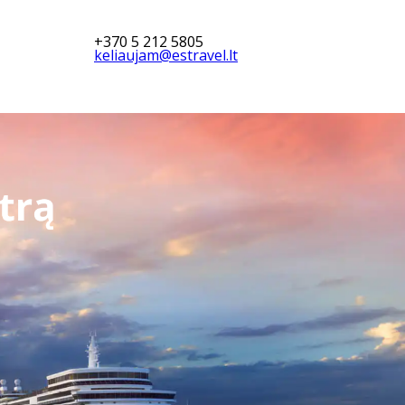
+370 5 212 5805
keliaujam@estravel.lt