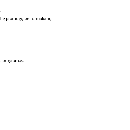
.
 gausybę pramogų be formalumų.
nes programas.