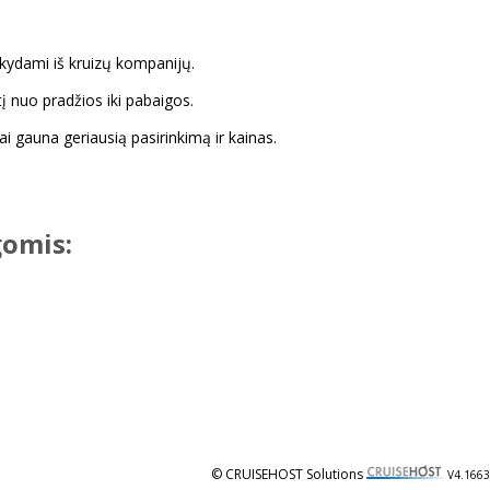
akydami iš kruizų kompanijų.
tį nuo pradžios iki pabaigos.
tai gauna geriausią pasirinkimą ir kainas.
gomis:
© CRUISEHOST Solutions
V4.1663