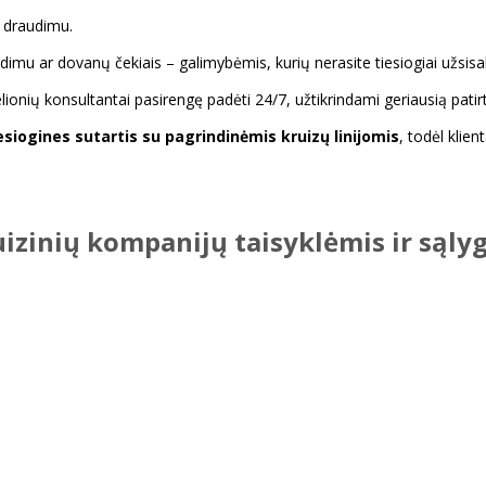
r draudimu.
imu ar dovanų čekiais – galimybėmis, kurių nerasite tiesiogiai užsis
lionių konsultantai pasirengę padėti 24/7, užtikrindami geriausią patir
iesiogines sutartis su pagrindinėmis kruizų linijomis
, todėl klien
uizinių kompanijų taisyklėmis ir sąly