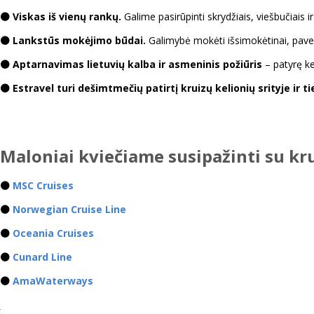
⚫ Viskas iš vienų rankų.
Galime pasirūpinti skrydžiais, viešbučiais i
⚫ Lankstūs mokėjimo būdai.
Galimybė mokėti išsimokėtinai, paved
⚫ Aptarnavimas lietuvių kalba ir asmeninis požiūris
– patyrę ke
⚫ Estravel turi dešimtmečių patirtį kruizų kelionių srityje ir t
Maloniai kviečiame susipažinti su kr
⚫
MSC Cruises
⚫
Norwegian Cruise Line
⚫
Oceania Cruises
⚫
Cunard Line
⚫
AmaWaterways